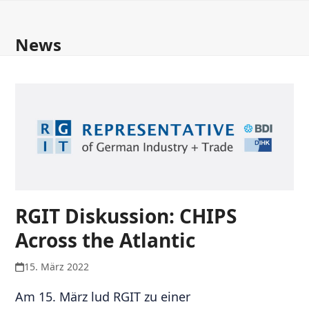
Open
Close
Skip
to
mobile
mobile
News
content
menu
menu
RGIT Diskussion: CHIPS
Across the Atlantic
15. März 2022
Am 15. März lud RGIT zu einer