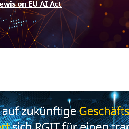
ewis on EU AI Act
k auf zukünftige
Geschäft
rt
sich RGIT für einen tra