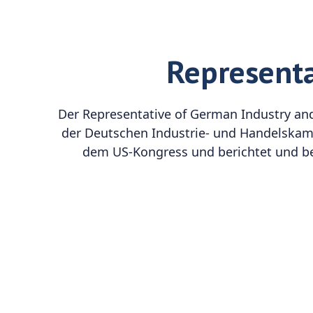
I
G
I
Representa
T
A
Der Representative of German Industry an
L
der Deutschen Industrie- und Handelskamm
I
dem US-Kongress und berichtet und ber
S
I
E
R
U
N
G